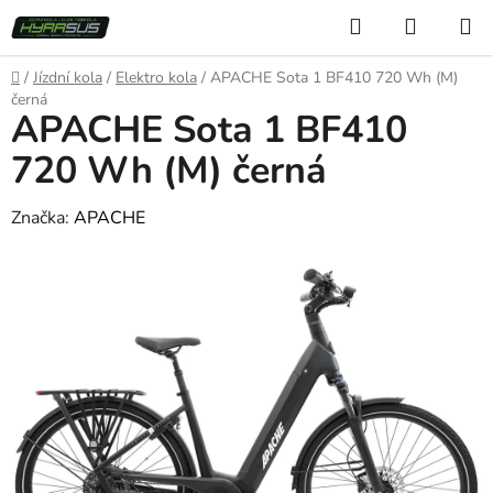
Přejít
Hledat
NÁKUP
na
KOŠÍK
obsah
Domů
/
Jízdní kola
/
Elektro kola
/
APACHE Sota 1 BF410 720 Wh (M)
černá
APACHE Sota 1 BF410
720 Wh (M) černá
Značka:
APACHE