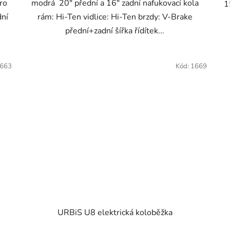
ro
modrá 20" přední a 16" zadní nafukovací kola
1
dní
rám: Hi-Ten vidlice: Hi-Ten brzdy: V-Brake
přední+zadní šířka řídítek...
663
Kód:
1669
URBiS U8 elektrická koloběžka