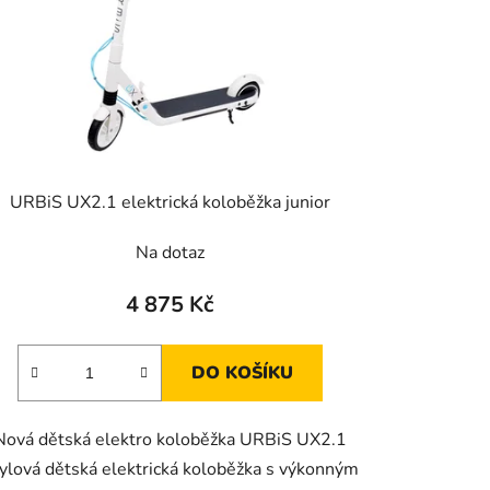
k
t
ů
URBiS UX2.1 elektrická koloběžka junior
Na dotaz
4 875 Kč
DO KOŠÍKU
Nová dětská elektro koloběžka URBiS UX2.1
ylová dětská elektrická koloběžka s výkonným