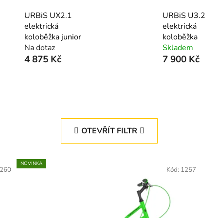
URBiS UX2.1
URBiS U3.2
elektrická
elektrická
koloběžka junior
koloběžka
Na dotaz
Skladem
4 875 Kč
7 900 Kč
OTEVŘÍT FILTR
NOVINKA
260
Kód:
1257