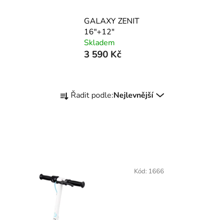
GALAXY ZENIT
16"+12"
Skladem
3 590 Kč
Ř
Řadit podle:
Nejlevnější
a
z
e
n
í
p
Kód:
1666
r
o
d
u