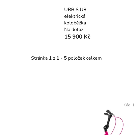
URBiS U8
elektrická
koloběžka
Na dotaz
15 900 Kč
Stránka
1
z
1
-
5
položek celkem
V
ý
Kód:
1
p
i
s