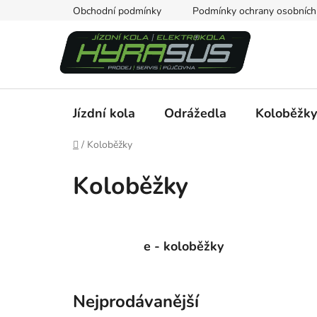
Přejít
Obchodní podmínky
Podmínky ochrany osobních
na
obsah
Jízdní kola
Odrážedla
Koloběžky
Domů
/
Koloběžky
Koloběžky
e - koloběžky
Nejprodávanější