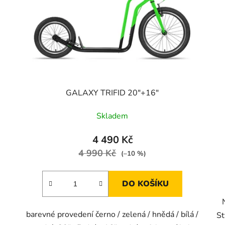
GALAXY TRIFID 20"+16"
Skladem
4 490 Kč
4 990 Kč
(–10 %)
DO KOŠÍKU
barevné provedení černo / zelená / hnědá / bílá /
St