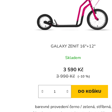
p
r
o
d
u
k
t
GALAXY ZENIT 16"+12"
ů
Skladem
3 590 Kč
3 990 Kč
(–10 %)
DO KOŠÍKU
barevné provedení černo / zelená, stříbrná,