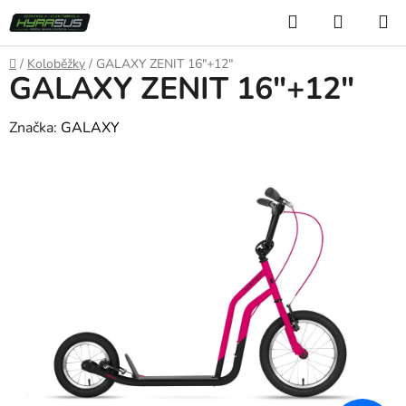
Přejít
Hledat
NÁKUP
na
KOŠÍK
obsah
Domů
/
Koloběžky
/
GALAXY ZENIT 16"+12"
GALAXY ZENIT 16"+12"
Značka:
GALAXY