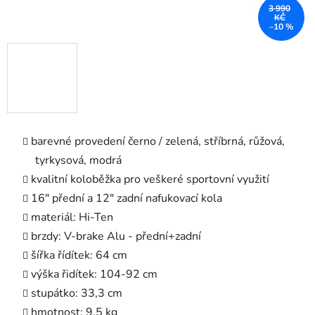
3 990
KČ
–10 %
barevné provedení černo / zelená, stříbrná, růžová,
tyrkysová, modrá
kvalitní koloběžka pro veškeré sportovní využití
16" přední a 12" zadní nafukovací kola
materiál: Hi-Ten
brzdy: V-brake Alu - přední+zadní
šířka řídítek: 64 cm
výška řidítek: 104-92 cm
stupátko: 33,3 cm
hmotnost: 9,5 kg