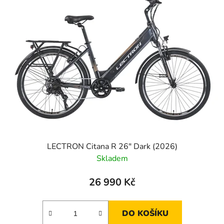
p
o
i
d
s
u
p
k
r
t
o
ů
d
u
k
t
ů
LECTRON Citana R 26" Dark (2026)
Skladem
26 990 Kč
DO KOŠÍKU