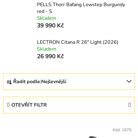
PELLS Thorr Bafang Lowstep Burgundy
red - S
Skladem
39 990 Kč
LECTRON Citana R 26" Light (2026)
Skladem
26 990 Kč
Ř
Řadit podle:
Nejlevnější
a
z
e
OTEVŘÍT FILTR
n
í
V
p
ý
Kód:
1876
r