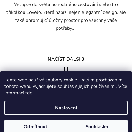
Vstupte do světa pohodlného cestování s elektro
tříkolkou Lovelo, která nabízí nejen elegantní design, ale
také ohromující úložný prostor pro všechny vaše
potřeby....
NAČÍST DALŠÍ 3
S
1
t
2
Tento web používá soubory cookie. Dalším procházením
r
O
á
15
položek celkem
tohoto webu vyjadřujete souhlas s jejich používáním.. Více
v
n
informací
zde
.
l
k
NAHORU
á
o
d
Nastavení
v
a
á
Z
c
n
Vytvořil Shoptet
á
í
í
Odmítnout
Souhlasím
Copyright 2026
HYRASUS eshop
. Všechna práva