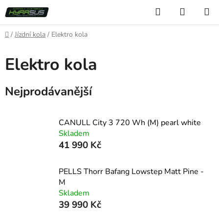
Přejít
Hledat
NÁKUP
na
KOŠÍK
obsah
Domů
/
Jízdní kola
/
Elektro kola
Elektro kola
Nejprodávanější
CANULL City 3 720 Wh (M) pearl white
Skladem
41 990 Kč
PELLS Thorr Bafang Lowstep Matt Pine -
M
Skladem
39 990 Kč