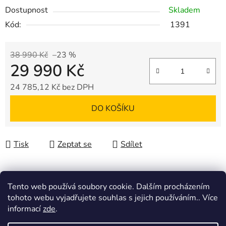
Dostupnost
Skladem
Kód:
1391
38 990 Kč
–23 %
29 990 Kč
24 785,12 Kč bez DPH
Měrná cena:
DO KOŠÍKU
Tisk
Zeptat se
Sdílet
Tento web používá soubory cookie. Dalším procházením
Popis
tohoto webu vyjadřujete souhlas s jejich používáním.. Více
informací
zde
.