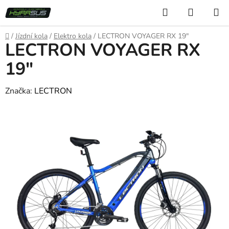
Přejít
Hledat
NÁKUP
na
KOŠÍK
obsah
Domů
/
Jízdní kola
/
Elektro kola
/
LECTRON VOYAGER RX 19″
LECTRON VOYAGER RX
19″
Značka:
LECTRON