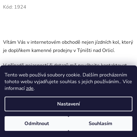
Kód:
1924
Vítám Vás v internetovém obchodě nejen jízdních kol, který
je doplňkem kamenné prodejny v Týništi nad Orlicí.
V případě nejasností či dotazů mě neváhejte kontaktovat,
rád vám pomohu s výběrem nejen jízdního kola ;-)
Tento web používá soubory cookie. Dalším procházením
tohoto webu vyjadřujete souhlas s jejich používáním.. Více
informací
zde
.
Nastavení
Z
Vytvořil Shoptet
á
Odmítnout
Souhlasím
Copyright 2026
HYRASUS eshop
. Všechna práva
p
vyhrazena.
Upravit nastavení cookies