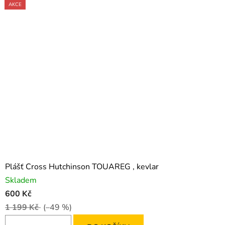
AKCE
AKCE
AKCE
Plášť Cross Hutchinson TOUAREG , kevlar
Skladem
600 Kč
1 199 Kč
(–49 %)