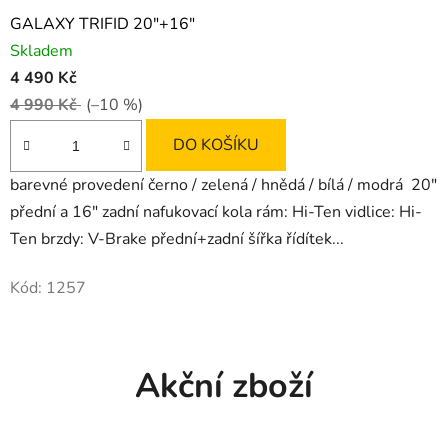
GALAXY TRIFID 20"+16"
Skladem
4 490 Kč
4 990 Kč
(–10 %)
DO KOŠÍKU
barevné provedení černo / zelená / hnědá / bílá / modrá 20"
přední a 16" zadní nafukovací kola rám: Hi-Ten vidlice: Hi-
Ten brzdy: V-Brake přední+zadní šířka řídítek...
Kód:
1257
Akční zboží