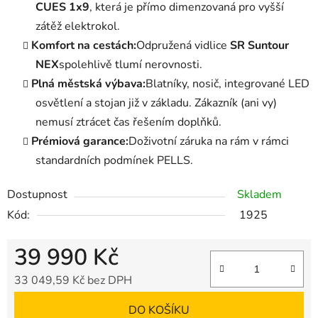
CUES 1x9
, která je přímo dimenzovaná pro vyšší
zátěž elektrokol.
Komfort na cestách:
Odpružená vidlice
SR Suntour
NEX
spolehlivě tlumí nerovnosti.
Plná městská výbava:
Blatníky, nosič, integrované LED
osvětlení a stojan již v základu. Zákazník (ani vy)
nemusí ztrácet čas řešením doplňků.
Prémiová garance:
Doživotní záruka na rám v rámci
standardních podmínek PELLS.
Dostupnost
Skladem
Kód:
1925
39 990 Kč
33 049,59 Kč bez DPH
Měrná cena:
DO KOŠÍKU