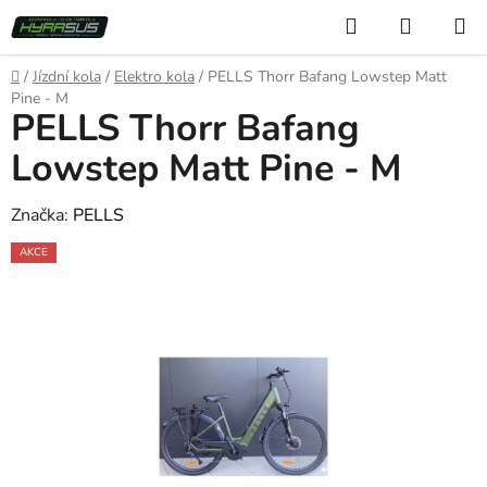
Přejít
Hledat
NÁKUP
na
KOŠÍK
obsah
Domů
/
Jízdní kola
/
Elektro kola
/
PELLS Thorr Bafang Lowstep Matt
Pine - M
PELLS Thorr Bafang
Lowstep Matt Pine - M
Značka:
PELLS
AKCE