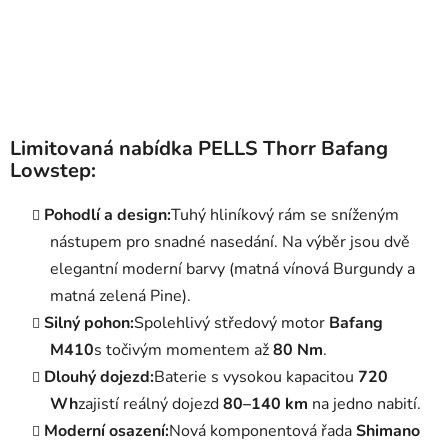
Limitovaná nabídka
PELLS Thorr Bafang
Lowstep
:
Pohodlí a design:
Tuhý hliníkový rám se sníženým
nástupem pro snadné nasedání. Na výběr jsou dvě
elegantní moderní barvy (matná vínová Burgundy a
matná zelená Pine).
Silný pohon:
Spolehlivý středový motor
Bafang
M410
s točivým momentem až
80 Nm
.
Dlouhý dojezd:
Baterie s vysokou kapacitou
720
Wh
zajistí reálný dojezd
80–140 km
na jedno nabití.
Moderní osazení:
Nová komponentová řada
Shimano