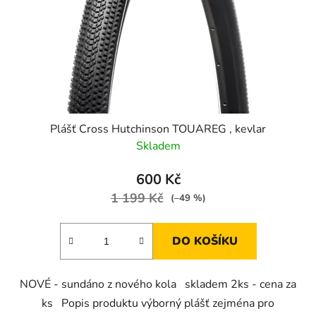
t
o
ů
d
u
k
t
ů
Plášť Cross Hutchinson TOUAREG , kevlar
Skladem
600 Kč
1 199 Kč
(–49 %)
DO KOŠÍKU
NOVÉ - sundáno z nového kola skladem 2ks - cena za
ks Popis produktu výborný plášť zejména pro