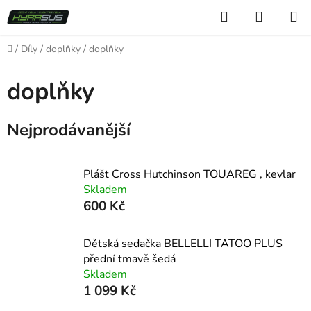
Přejít
Hledat
NÁKUP
na
KOŠÍK
obsah
Domů
/
Díly / doplňky
/
doplňky
doplňky
Nejprodávanější
Plášť Cross Hutchinson TOUAREG , kevlar
Skladem
600 Kč
Dětská sedačka BELLELLI TATOO PLUS
přední tmavě šedá
Skladem
1 099 Kč