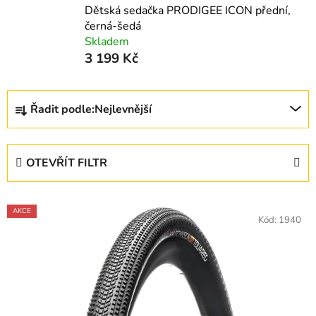
Dětská sedačka PRODIGEE ICON přední,
černá-šedá
Skladem
3 199 Kč
Ř
Řadit podle:
Nejlevnější
a
z
e
OTEVŘÍT FILTR
n
í
V
p
AKCE
ý
Kód:
1940
r
p
o
i
d
s
u
p
k
r