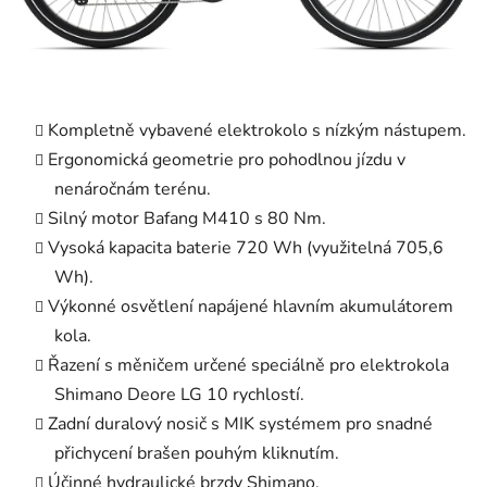
Kompletně vybavené elektrokolo s nízkým nástupem.
Ergonomická geometrie pro pohodlnou jízdu v
nenáročnám terénu.
Silný motor Bafang M410 s 80 Nm.
Vysoká kapacita baterie 720 Wh (využitelná 705,6
Wh).
Výkonné osvětlení napájené hlavním akumulátorem
kola.
Řazení s měničem určené speciálně pro elektrokola
Shimano Deore LG 10 rychlostí.
Zadní duralový nosič s MIK systémem pro snadné
přichycení brašen pouhým kliknutím.
Účinné hydraulické brzdy Shimano.