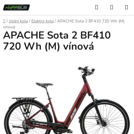
Přejít
Hledat
NÁKUP
na
KOŠÍK
obsah
Domů
/
Jízdní kola
/
Elektro kola
/
APACHE Sota 2 BF410 720 Wh (M)
vínová
APACHE Sota 2 BF410
720 Wh (M) vínová