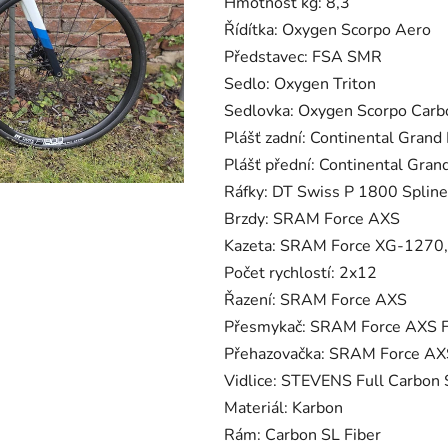
Hmotnost kg: 8,3
Řídítka: Oxygen Scorpo Aero
Představec: FSA SMR
Sedlo: Oxygen Triton
Sedlovka: Oxygen Scorpo Carb
Plášť zadní: Continental Grand
Plášť přední: Continental Gran
Ráfky: DT Swiss P 1800 Spline
Brzdy: SRAM Force AXS
Kazeta: SRAM Force XG-1270,
Počet rychlostí: 2x12
Řazení: SRAM Force AXS
Přesmykač: SRAM Force AXS
Přehazovačka: SRAM Force A
Vidlice: STEVENS Full Carbon 
Materiál: Karbon
Rám: Carbon SL Fiber