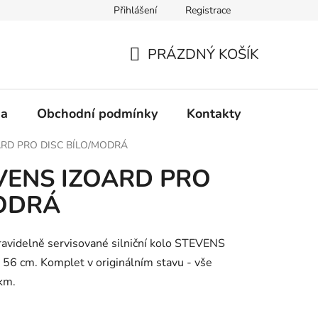
Přihlášení
Registrace
PRÁZDNÝ KOŠÍK
NÁKUPNÍ
KOŠÍK
na
Obchodní podmínky
Kontakty
Mimosou
ARD PRO DISC BÍLO/MODRÁ
VENS IZOARD PRO
MODRÁ
ravidelně servisované silniční kolo STEVENS
56 cm. Komplet v originálním stavu - vše
km.