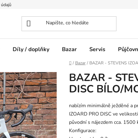
 údajů
Díly / doplňky
Bazar
Servis
Půjčov
Domů
/
Bazar
/
BAZAR - STEVENS IZO
BAZAR - STE
DISC BÍLO/
nabízím minimálně ježděné a p
IZOARD PRO DISC ve velikosti 
původní s nájezdem cca. 1500 
Konfigurace: