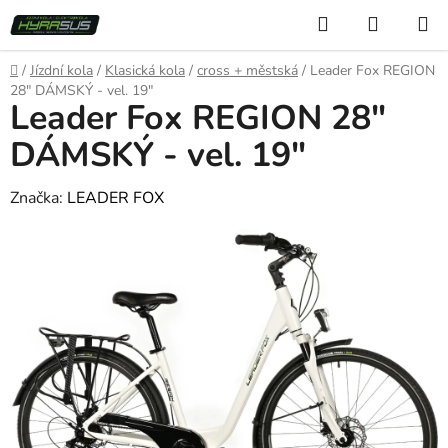
Přejít
Hledat
NÁKUP
na
KOŠÍK
obsah
Domů
/
Jízdní kola
/
Klasická kola
/
cross + městská
/
Leader Fox REGION
28" DÁMSKÝ - vel. 19"
Leader Fox REGION 28"
DÁMSKÝ - vel. 19"
Značka:
LEADER FOX