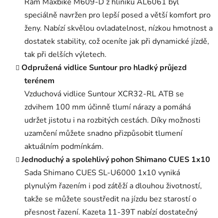
Rám Maxbike M609-D z hliníku AL6061 byl
speciálně navržen pro lepší posed a větší komfort pro
ženy. Nabízí skvělou ovladatelnost, nízkou hmotnost a
dostatek stability, což oceníte jak při dynamické jízdě,
tak při delších výletech.
Odpružená vidlice Suntour pro hladký průjezd
terénem
Vzduchová vidlice Suntour XCR32-RL ATB se
zdvihem 100 mm účinně tlumí nárazy a pomáhá
udržet jistotu i na rozbitých cestách. Díky možnosti
uzamčení můžete snadno přizpůsobit tlumení
aktuálním podmínkám.
Jednoduchý a spolehlivý pohon Shimano CUES 1x10
Sada Shimano CUES SL-U6000 1x10 vyniká
plynulým řazením i pod zátěží a dlouhou životností,
takže se můžete soustředit na jízdu bez starostí o
přesnost řazení. Kazeta 11-39T nabízí dostatečný