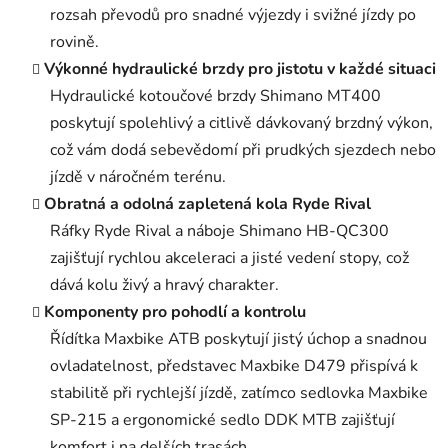
rozsah převodů pro snadné výjezdy i svižné jízdy po
rovině.
Výkonné hydraulické brzdy pro jistotu v každé situaci
Hydraulické kotoučové brzdy Shimano MT400
poskytují spolehlivý a citlivě dávkovaný brzdný výkon,
což vám dodá sebevědomí při prudkých sjezdech nebo
jízdě v náročném terénu.
Obratná a odolná zapletená kola Ryde Rival
Ráfky Ryde Rival a náboje Shimano HB-QC300
zajišťují rychlou akceleraci a jisté vedení stopy, což
dává kolu živý a hravý charakter.
Komponenty pro pohodlí a kontrolu
Řídítka Maxbike ATB poskytují jistý úchop a snadnou
ovladatelnost, představec Maxbike D479 přispívá k
stabilitě při rychlejší jízdě, zatímco sedlovka Maxbike
SP-215 a ergonomické sedlo DDK MTB zajišťují
komfort i na delších trasách.