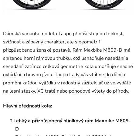
Dámská varianta modelu Taupo přináší stejnou lehkost,
svižnost a zábavný charakter, ale s geometrií
přizpůsobenou ženské postavě. Rám Maxbike M609-D má
sníženou horní rámovou trubku, což usnadňuje nasedání a
sesedání, zatímco celková geometrie kola umožňuje snadné
ovládání a hravou jízdu. Taupo Lady vás vtáhne do dění a
promění každou vyjížďku v radostný zážitek, ať už se vydáte
na lesní stezky, XC tratě nebo pohodové výlety do přírody.
Hlavní přednosti kola:
Lehký a přizpůsobený hliníkový rám Maxbike M609-
D