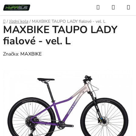
Přejít
Hledat
NÁKUP
na
KOŠÍK
obsah
Domů
/
Jízdní kola
/
MAXBIKE TAUPO LADY fialové - vel. L
MAXBIKE TAUPO LADY
fialové - vel. L
Značka:
MAXBIKE