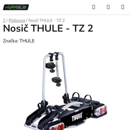
Přejít
Hledat
NÁKUP
na
KOŠÍK
obsah
Domů
/
Půjčovna
/
Nosič THULE - TZ 2
Nosič THULE - TZ 2
Značka:
THULE