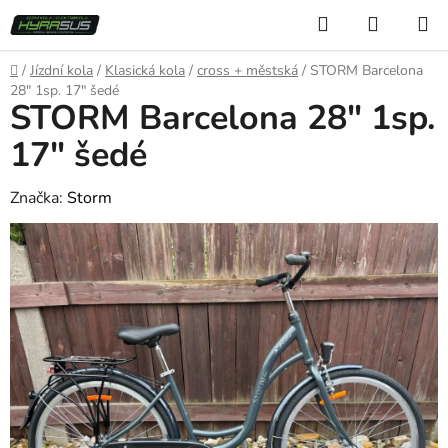
Přejít
Hledat
NÁKUP
na
KOŠÍK
obsah
Domů
/
Jízdní kola
/
Klasická kola
/
cross + městská
/
STORM Barcelona
28" 1sp. 17" šedé
STORM Barcelona 28" 1sp.
17" šedé
Značka:
Storm