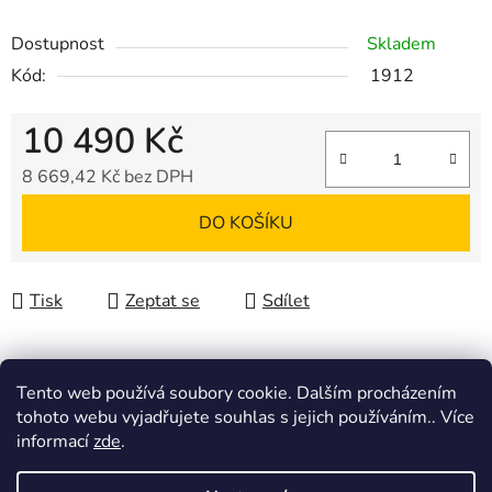
Dostupnost
Skladem
Kód:
1912
10 490 Kč
8 669,42 Kč bez DPH
Měrná cena:
DO KOŠÍKU
Tisk
Zeptat se
Sdílet
Tento web používá soubory cookie. Dalším procházením
Popis
tohoto webu vyjadřujete souhlas s jejich používáním.. Více
informací
zde
.
Diskuze