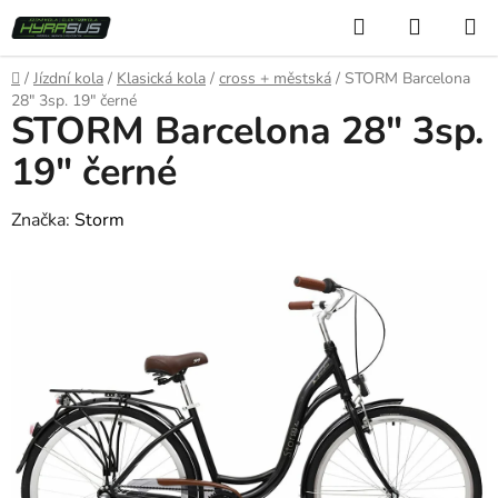
Přejít
Hledat
NÁKUP
na
KOŠÍK
obsah
Domů
/
Jízdní kola
/
Klasická kola
/
cross + městská
/
STORM Barcelona
28" 3sp. 19" černé
STORM Barcelona 28" 3sp.
19" černé
Značka:
Storm