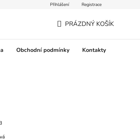
Přihlášení
Registrace
PRÁZDNÝ KOŠÍK
NÁKUPNÍ
KOŠÍK
na
Obchodní podmínky
Kontakty
Mimosou
B
vá