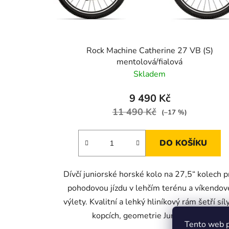
d
u
k
t
Rock Machine Catherine 27 VB (S)
ů
mentolová/fialová
Skladem
9 490 Kč
11 490 Kč
(–17 %)
DO KOŠÍKU
Dívčí juniorské horské kolo na 27,5“ kolech p
pohodovou jízdu v lehčím terénu a víkendov
výlety. Kvalitní a lehký hliníkový rám šetří síl
kopcích, geometrie Junior Fun...
Tento web p