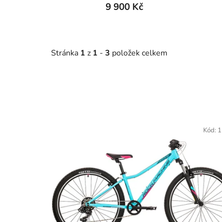
9 900 Kč
Stránka
1
z
1
-
3
položek celkem
V
ý
Kód:
1
p
i
s
p
r
o