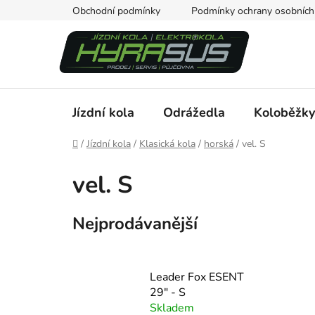
Přejít
Obchodní podmínky
Podmínky ochrany osobních
na
obsah
Jízdní kola
Odrážedla
Koloběžky
Domů
/
Jízdní kola
/
Klasická kola
/
horská
/
vel. S
vel. S
Nejprodávanější
Leader Fox ESENT
29" - S
Skladem