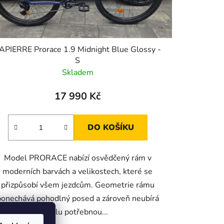
APIERRE Prorace 1.9 Midnight Blue Glossy -
S
Skladem
17 990 Kč
DO KOŠÍKU
Model PRORACE nabízí osvědčený rám v
moderních barvách a velikostech, které se
přizpůsobí všem jezdcům. Geometrie rámu
ponechává pohodlný posed a zároveň neubírá
kolu potřebnou...